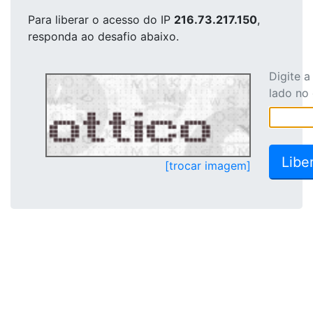
Para liberar o acesso
do IP
216.73.217.150
,
responda ao desafio abaixo.
Digite 
lado no
[trocar imagem]