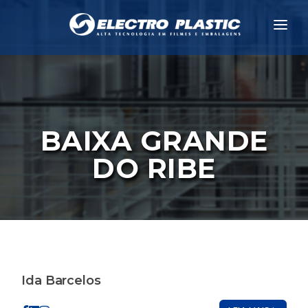
A EMPRESA
CLIENTES
PRODUTOS
BAIXA GRANDE
NEWS
DO RIBE
CONTATO
COTAÇÃO
TRABALHE CONOSCO
CANAL DE DENÚNCIAS
Ida Barcelos
PORTAL EDUCACIONAL