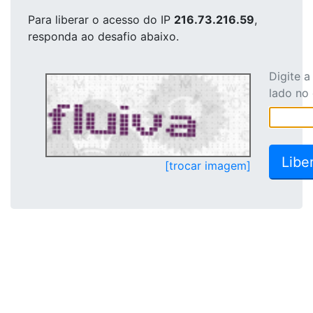
Para liberar o acesso
do IP
216.73.216.59
,
responda ao desafio abaixo.
Digite 
lado no
[trocar imagem]