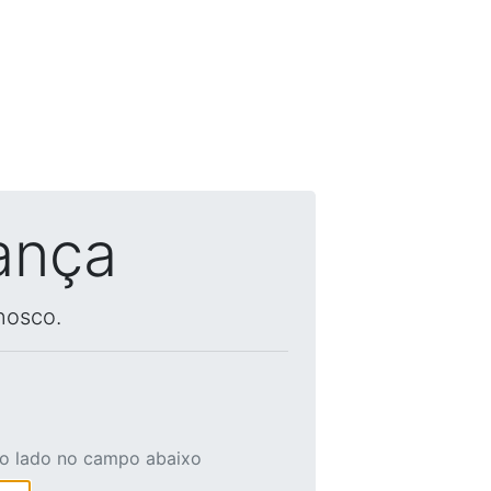
ança
nosco.
ao lado no campo abaixo