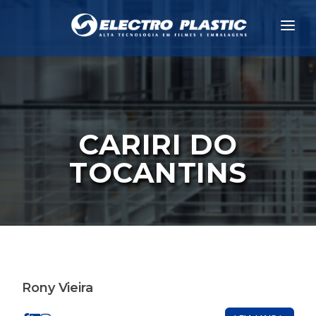
A EMPRESA
CLIENTES
PRODUTOS
CARIRI DO
NEWS
TOCANTINS
CONTATO
COTAÇÃO
TRABALHE CONOSCO
CANAL DE DENÚNCIAS
Rony Vieira
PORTAL EDUCACIONAL