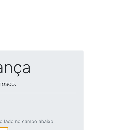
ança
nosco.
ao lado no campo abaixo