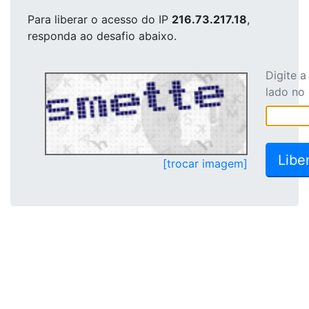
Para liberar o acesso
do IP
216.73.217.18
,
responda ao desafio abaixo.
Digite 
lado no
[trocar imagem]