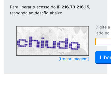
Para liberar o acesso
do IP
216.73.216.15
,
responda ao desafio abaixo.
Digite 
lado no
[trocar imagem]