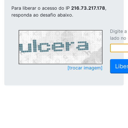
Para liberar o acesso
do IP
216.73.217.178
,
responda ao desafio abaixo.
Digite 
lado no
[trocar imagem]