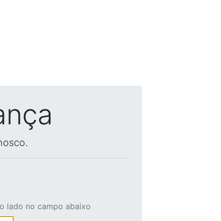
ança
nosco.
ao lado no campo abaixo